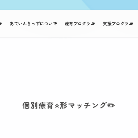
ム
あていんきっずについて
療育プログラム
支援プログラム
個別療育⭐️形マッチング✏️