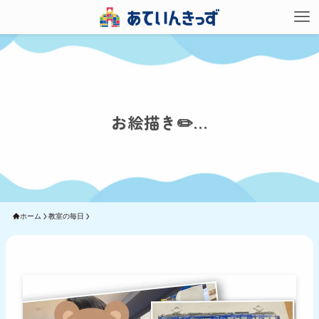
お絵描き✏️…
ホーム
教室の毎日