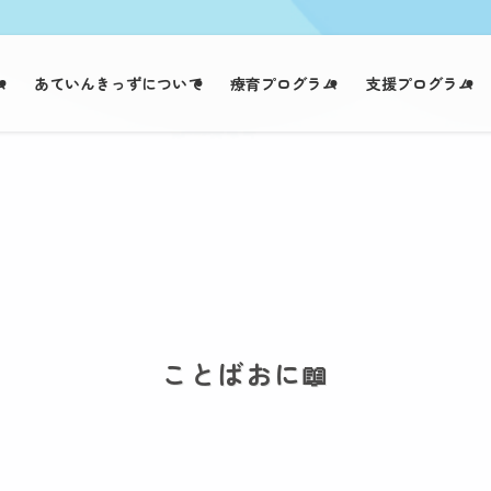
ム
あていんきっずについて
療育プログラム
支援プログラム
ことばおに📖